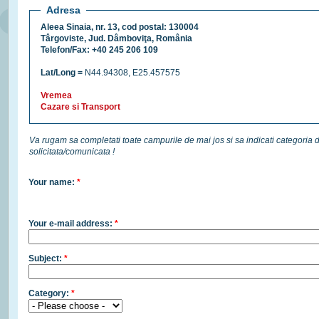
Adresa
Aleea Sinaia, nr. 13, cod postal: 130004
Târgoviste, Jud. Dâmboviţa, România
Telefon/Fax: +40 245 206 109
Lat/Long =
N44.94308, E25.457575
Vremea
Cazare si Transport
Va rugam sa completati toate campurile de mai jos si sa indicati categoria 
solicitata/comunicata !
Your name:
*
Your e-mail address:
*
Subject:
*
Category:
*