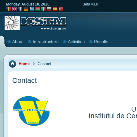
Monday, August 10, 2026
Beta v3.0
About
Infrastructure
Activities
Results
Home
Contact
Contact
U
Institutul de Ce